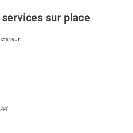
services sur place
xtérieur
.44″