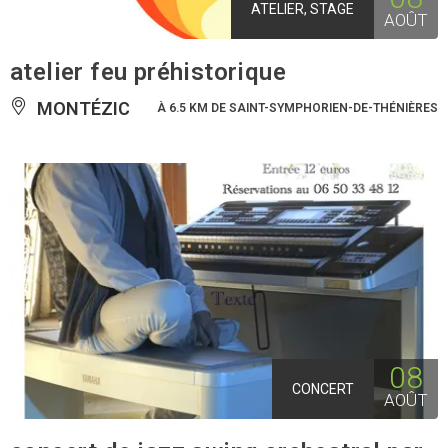
ATELIER, STAGE
AOÛT
atelier feu préhistorique
MONTÉZIC
À 6.5 KM DE SAINT-SYMPHORIEN-DE-THÉNIÈRES
08
CONCERT
AOÛT