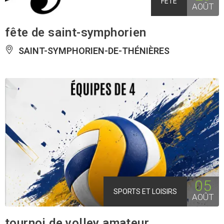
FÊTE
AOÛT
fête de saint-symphorien
SAINT-SYMPHORIEN-DE-THÉNIÈRES
05
SPORTS ET LOISIRS
AOÛT
tournoi de volley amateur