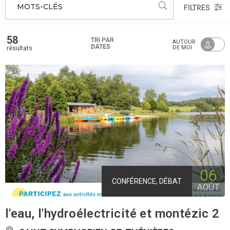
MOTS-CLÉS
FILTRES
58
TRI PAR
AUTOUR
DATES
DE MOI
résultats
06
CONFÉRENCE, DÉBAT
AOÛT
l'eau, l'hydroélectricité et montézic 2