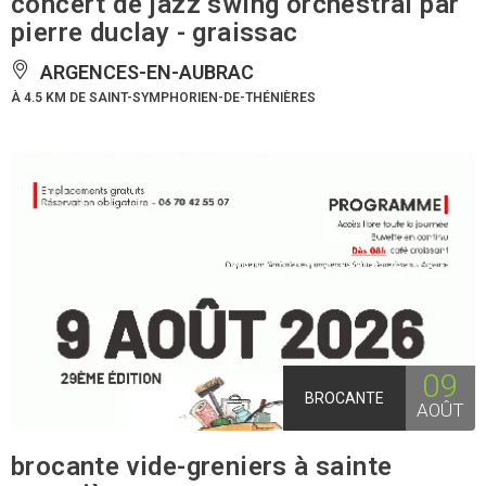
concert de jazz swing orchestral par
pierre duclay - graissac
ARGENCES-EN-AUBRAC
À 4.5 KM DE SAINT-SYMPHORIEN-DE-THÉNIÈRES
09
BROCANTE
AOÛT
brocante vide-greniers à sainte