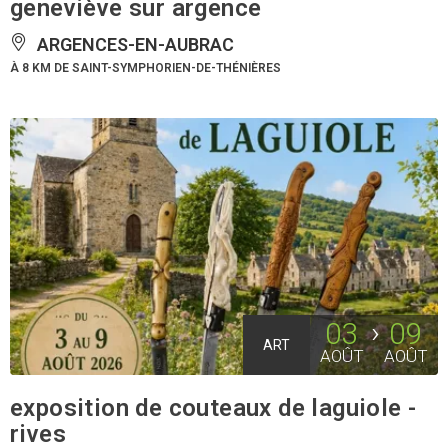
geneviève sur argence
ARGENCES-EN-AUBRAC
À 8 KM DE SAINT-SYMPHORIEN-DE-THÉNIÈRES
03
09
ART
AOÛT
AOÛT
exposition de couteaux de laguiole -
rives