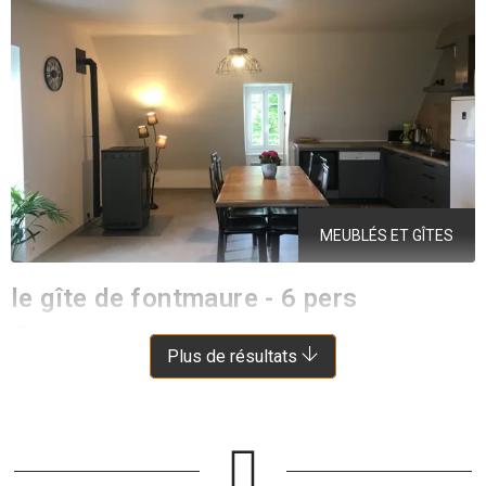
MEUBLÉS ET GÎTES
le gîte de fontmaure - 6 pers
HUPARLAC
À 6.5 KM DE SAINT-SYMPHORIEN-DE-THÉNIÈRES
Plus de résultats